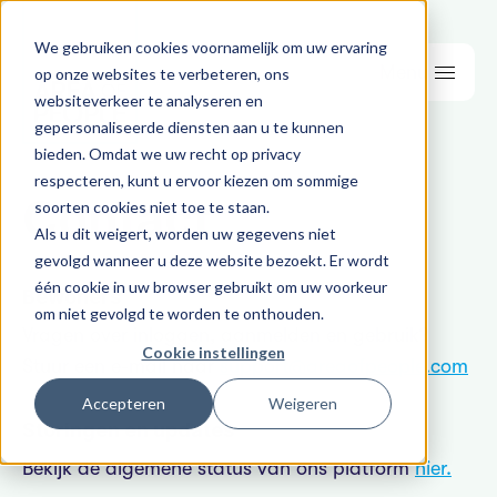
We gebruiken cookies voornamelijk om uw ervaring
Menu
op onze websites te verbeteren, ons
websiteverkeer te analyseren en
gepersonaliseerde diensten aan u te kunnen
bieden. Omdat we uw recht op privacy
respecteren, kunt u ervoor kiezen om sommige
Contact
soorten cookies niet toe te staan.
Als u dit weigert, worden uw gegevens niet
gevolgd wanneer u deze website bezoekt. Er wordt
één cookie in uw browser gebruikt om uw voorkeur
Bewoners
om niet gevolgd te worden te onthouden.
Vragen over inloggen, aanmelden en gebruik?
Cookie instellingen
Stuur een e-mail naar
support@areaofpeople.com
Accepteren
Weigeren
Storingen en updates
Bekijk de algemene status van ons platform
hier.