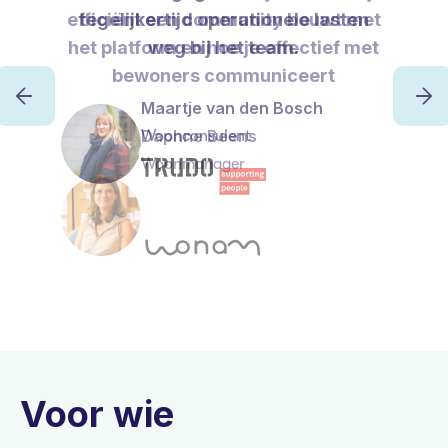
efficiënt een community bouwt met
tegelijkertijd operationele lasten
het platform en hoe je effectief met
weg bij het team.
bewoners communiceert
Maartje van den Bosch
Daphne Beens
Woonconsulent
Woonmanager
Voor wie