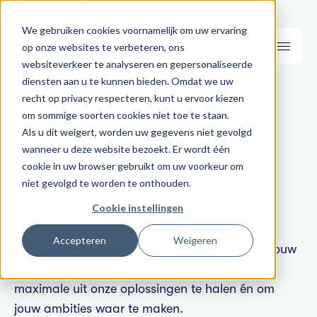
We gebruiken cookies voornamelijk om uw ervaring
Menu
op onze websites te verbeteren, ons
websiteverkeer te analyseren en gepersonaliseerde
diensten aan u te kunnen bieden. Omdat we uw
recht op privacy respecteren, kunt u ervoor kiezen
om sommige soorten cookies niet toe te staan.
Als u dit weigert, worden uw gegevens niet gevolgd
Implementatie en
wanneer u deze website bezoekt. Er wordt één
cookie in uw browser gebruikt om uw voorkeur om
support
niet gevolgd te worden te onthouden.
Cookie instellingen
Ons toegewijde Customer Success Team staat
Accepteren
Weigeren
klaar om je te ondersteunen bij elke stap van jouw
reis met ons platform. We helpen je om het
maximale uit onze oplossingen te halen én om
jouw ambities waar te maken.